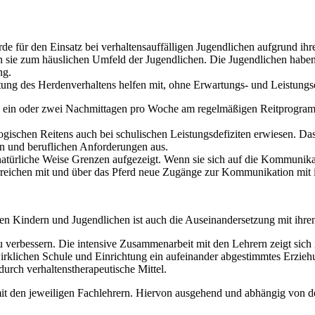
rde für den Einsatz bei verhaltensauffälligen Jugendlichen aufgrund ih
 sie zum häuslichen Umfeld der Jugendlichen. Die Jugendlichen haben 
ng.
tung des Herdenverhaltens helfen mit, ohne Erwartungs- und Leistun
ns ein oder zwei Nachmittagen pro Woche am regelmäßigen Reitprogra
gogischen Reitens auch bei schulischen Leistungsdefiziten erwiesen. D
en und beruflichen Anforderungen aus.
türliche Weise Grenzen aufgezeigt. Wenn sie sich auf die Kommunikati
rreichen mit und über das Pferd neue Zugänge zur Kommunikation mit 
uten Kindern und Jugendlichen ist auch die Auseinandersetzung mit ihr
 zu verbessern. Die intensive Zusammenarbeit mit den Lehrern zeigt si
wirklichen Schule und Einrichtung ein aufeinander abgestimmtes Erzie
durch verhaltenstherapeutische Mittel.
 den jeweiligen Fachlehrern. Hiervon ausgehend und abhängig von der 