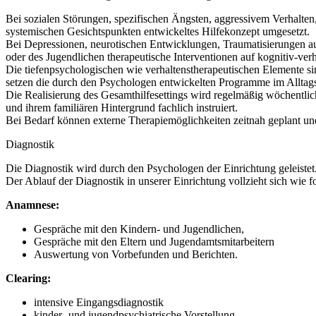
Bei sozialen Störungen, spezifischen Ängsten, aggressivem Verhalte
systemischen Gesichtspunkten entwickeltes Hilfekonzept umgesetzt.
Bei Depressionen, neurotischen Entwicklungen, Traumatisierungen au
oder des Jugendlichen therapeutische Interventionen auf kognitiv-verh
Die tiefenpsychologischen wie verhaltenstherapeutischen Elemente si
setzen die durch den Psychologen entwickelten Programme im Allta
Die Realisierung des Gesamthilfesettings wird regelmäßig wöchentl
und ihrem familiären Hintergrund fachlich instruiert.
Bei Bedarf können externe Therapiemöglichkeiten zeitnah geplant und
Diagnostik
Die Diagnostik wird durch den Psychologen der Einrichtung geleistet
Der Ablauf der Diagnostik in unserer Einrichtung vollzieht sich wie fo
Anamnese:
Gespräche mit den Kindern- und Jugendlichen,
Gespräche mit den Eltern und Jugendamtsmitarbeitern
Auswertung von Vorbefunden und Berichten.
Clearing:
intensive Eingangsdiagnostik
kinder- und jugendpsychiatrische Vorstellung