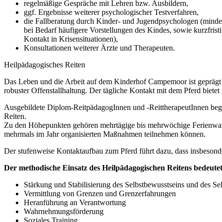
regelmäßige Gespräche mit Lehren bzw. Ausbildern,
ggf. Ergebnisse weiterer psychologischer Testverfahren,
die Fallberatung durch Kinder- und Jugendpsychologen (mindeste
bei Bedarf häufigere Vorstellungen des Kindes, sowie kurzfristi
Kontakt in Krisensituationen),
Konsultationen weiterer Ärzte und Therapeuten.
Heilpädagogisches Reiten
Das Leben und die Arbeit auf dem Kinderhof Campemoor ist geprägt v
robuster Offenstallhaltung. Der tägliche Kontakt mit dem Pferd biet
Ausgebildete Diplom-ReitpädagogInnen und -ReittherapeutInnen begl
Reiten.
Zu den Höhepunkten gehören mehrtägige bis mehrwöchige Ferienwande
mehrmals im Jahr organisierten Maßnahmen teilnehmen können.
Der stufenweise Kontaktaufbau zum Pferd führt dazu, dass insbesond
Der methodische Einsatz des Heilpädagogischen Reitens bedeutet
Stärkung und Stabilisierung des Selbstbewusstseins und des Se
Vermittlung von Grenzen und Grenzerfahrungen
Heranführung an Verantwortung
Wahrnehmungsförderung
Soziales Training