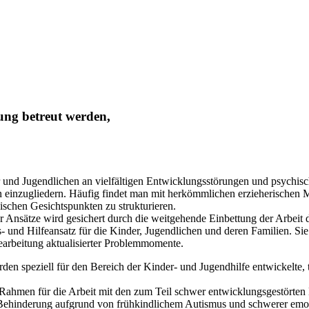
ung betreut werden,
er und Jugendlichen an vielfältigen Entwicklungsstörungen und psychis
en einzugliedern. Häufig findet man mit herkömmlichen erzieherischen
ischen Gesichtspunkten zu strukturieren.
er Ansätze wird gesichert durch die weitgehende Einbettung der Arbeit
ns- und Hilfeansatz für die Kinder, Jugendlichen und deren Familien. S
earbeitung aktualisierter Problemmomente.
en speziell für den Bereich der Kinder- und Jugendhilfe entwickelte,
Rahmen für die Arbeit mit den zum Teil schwer entwicklungsgestörten 
 Behinderung aufgrund von frühkindlichem Autismus und schwerer emot