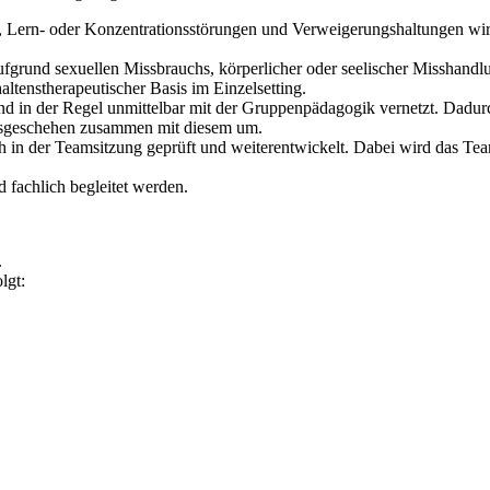
n, Lern- oder Konzentrationsstörungen und Verweigerungshaltungen wir
fgrund sexuellen Missbrauchs, körperlicher oder seelischer Misshandl
altenstherapeutischer Basis im Einzelsetting.
nd in der Regel unmittelbar mit der Gruppenpädagogik vernetzt. Dadur
gsgeschehen zusammen mit diesem um.
ich in der Teamsitzung geprüft und weiterentwickelt. Dabei wird das 
 fachlich begleitet werden.
.
lgt: